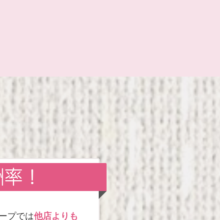
酬率！
ープでは
他店よりも