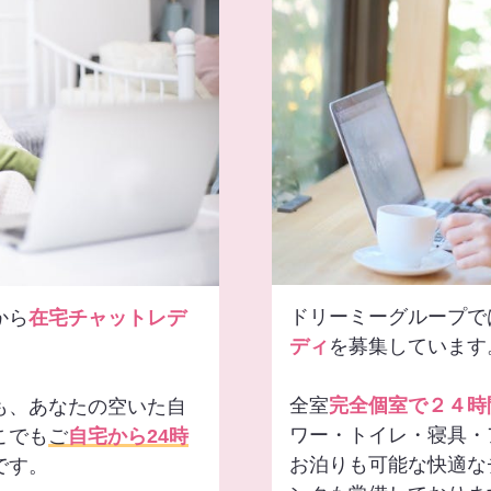
ドリーミーグループで
から
在宅チャットレデ
ディ
を募集しています
全室
完全個室で２４時
も、あなたの空いた自
ワー・トイレ・寝具・
こでも
ご
自宅から24時
お泊りも可能な快適な
です。