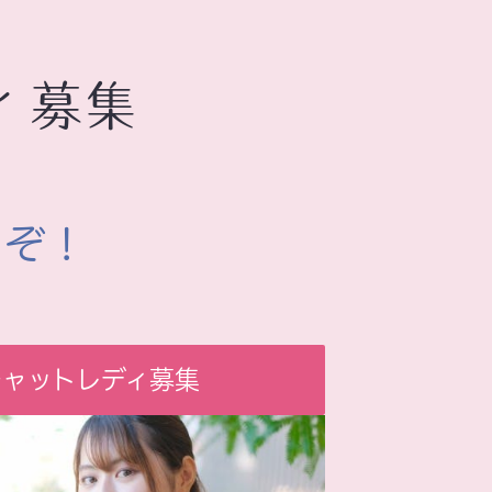
ィ募集
うぞ！
チャットレディ募集