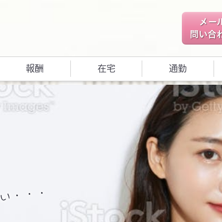
メー
問い合
報酬
在宅
通勤
い・・・