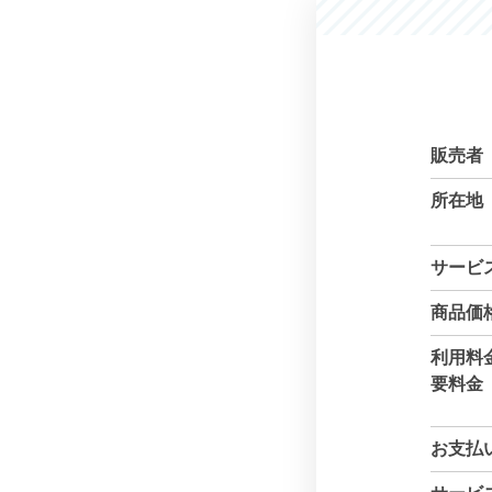
販売者
所在地
サービ
商品価
利用料
要料金
お支払