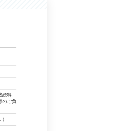
接続料
様のご負
ょ）