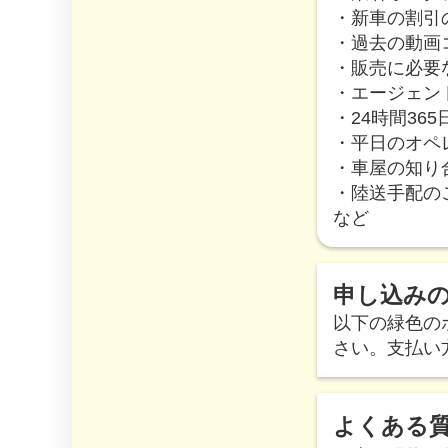
・新車の割引
・過去の動画
・販売に必要
・エージェン
・24時間36
・平日のオペ
・車屋の知り
・陸送手配の
など
申し込み
以下の緑色の
さい。支払い
よくある