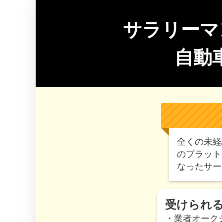
サラリーマ
自動
全くの未経
のプラット
なったサー
受けられ
・業者オーク