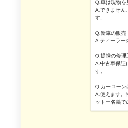
Q.車は現物
A.できませ
す。
Q.
新車の販売
A.ティーラ
Q.提携の修
A.中古車保
す。
Q.カーロー
A.使えます
ットー名義で