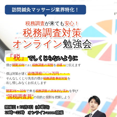
訪問鍼灸マッサージ業界特化！
税務調査
が来ても
安心！
税務調査対策
オンライン
勉強会
『税』
でしくじらないように
僕が
開業10年
税務調査の実態
を
赤裸々
に伝えます
できた
追徴課税〇〇○万円・・・
僕は対策が遅く
そんなしくじり先生の僕が
税務調査事前対策
を
出し惜しみなくお伝えします
開業3年〜10年
で来る
税務調査の具体的な流れ
を
学び
”国税調査員”
の目的と役割を把握しよう
開催日：12月8日（水曜日）
19時〜22時 オンラインzoom開催