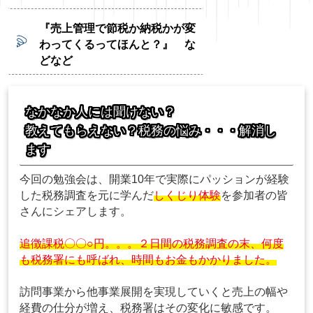
『売上管理で節税か納税かが変
わってくるってほんと？』 な
どなど
なかなか人には聞けない？
教えてもらえない？税務の悩み・・・
解消
し
ます
今回の勉強会は、開業10年で実際にパッションが経験
した税務調査を元に学んだ
しくじり体験
を参加者の皆
さんにシェアします。
追徴課税〇〇○円。。。２日間の税務調査の末、何度
も税務署にも呼ばれ、時間もお金もかかりました。
訪問事業から他事業展開を実現していくと売上の幅や
経費の仕分が増え、税務署はその変化に敏感です。