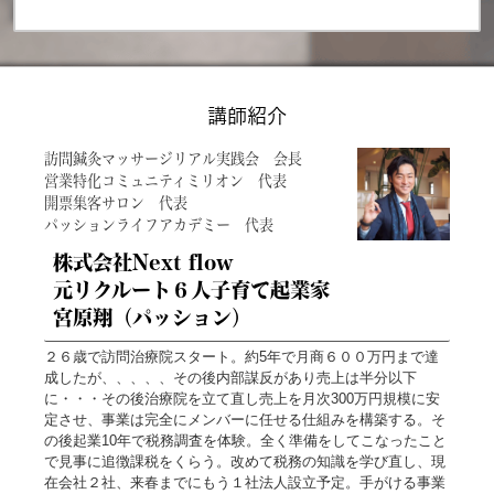
講師紹介
訪問鍼灸マッサージリアル実践会 会長
営業特化コミュニティミリオン 代表
開票集客サロン 代表
パッションライフアカデミー 代表
株式会社Next flow
元リクルート６人子育て起業家
宮原翔（パッション）
２６歳で訪問治療院スタート。約5年で月商６００万円まで達
成したが、、、、、その後内部謀反があり売上は半分以下
に・・・その後治療院を立て直し売上を月次300万円規模に安
定させ、事業は完全にメンバーに任せる仕組みを構築する。そ
の後起業10年で税務調査を体験。全く準備をしてこなったこと
で見事に追徴課税をくらう。改めて税務の知識を学び直し、現
在会社２社、来春までにもう１社法人設立予定。手がける事業