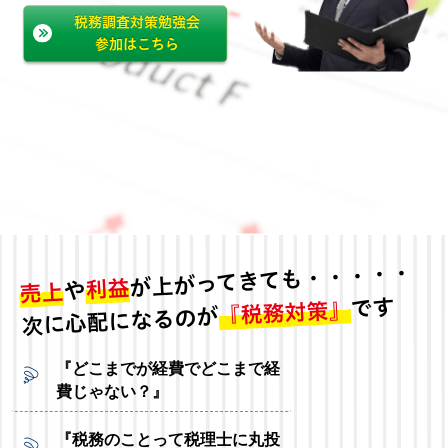
税務調査対策勉強会
参加はこちら
が上がってきても・・・・・
利益
や
売上
です
『税務対策』
次に心配になるのが
『どこまでが経費でどこまで経
費じゃない？』
『税務のことって税理士に丸投