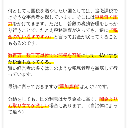
何としても国税を増やしたい国としては、追徴課税で
きそうな事業者を探しています。そこには
容赦無く圧
力
をかけてきます。ただし、普段の税務管理をしっか
り行うことで、たとえ税務調査が入っても、逆に
『税
金の払い過ぎですね』
と言ってお金が戻ってくること
もあるのです。
数百万、数千万単位での節税を可能
にして、払いすぎ
た税金も返ってくる。
賢い経営者の多くはこのような税務管理を徹底して行
っています。
最初に言っておきますが
”重加算税”
はえぐいです。
分納をしても、国の利息はサラ金並に高く、
闇金より
も取り立てが激しい
場合もあります。（自治体によっ
て違う）