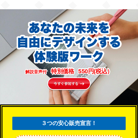
あなたの未来を
自由にデザインする
体験版ワーク
特別価格
550
円(税込）
解説音声付
今すぐ参加する
３つの安心販売宣言！