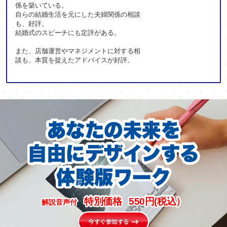
係を築いている。
自らの結婚生活を元にした夫婦関係の相談
も、好評。
結婚式のスピーチにも定評がある。
また、店舗運営やマネジメントに対する相
談も、本質を捉えたアドバイスが好評。
あなたの未来を
自由にデザインする
体験版ワーク
特別価格
550
円(税込）
解説音声付
今すぐ参加する