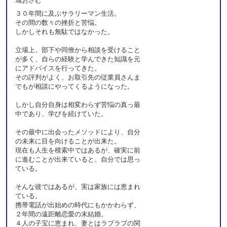
城おさむ
３０年間に及ぶサラリーマン生活。
その間の数々の挫折と苦悩。
しかしそれも無駄ではなかった。
立場上、部下や同僚から相談を受けること
が多く、自らの経験と学んできた知識を元
にアドバイスを行ってきた。
その評判がよく、お取引先の従業員さんま
でもが相談にやってくるようになった。
しかし自分自身は相変わらず苦悩の真っ最
中であり、学びを続けていた。
その最中に出会ったメソッドにより、自分
の未来に目を向けることが出来た。
現在も人生を模索中ではあるが、確実に前
に進むことが出来ていると、自分では思っ
ている。
そんな彼ではあるが、実は家族には恵まれ
ている。
携帯電話が出始めの時代にもかかわらず、
２年間の遠距離恋愛の末結婚。
４人の子宝に恵まれ、妻とはラブラブの関