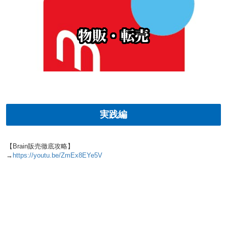
物販・転売
実践編
【Brain販売徹底攻略】
→
https://youtu.be/ZmEx8EYe5V