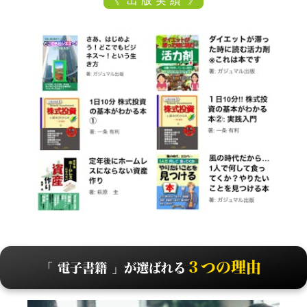
《 出 版 実 績 》
３つの理由
「 電子書籍 」が選ばれる