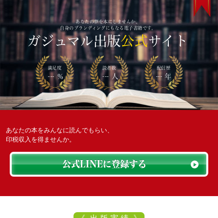
あなたの夢を本にしませんか。
自身のブランディングにもなる電子書籍です。
ガジュマル出版
公式
サイト
満足度
読者数
配信歴
--- ％
--- 人
--- 年
あなたの本をみんなに読んでもらい、
印税収入を得ませんか。
公式LINEに登録する