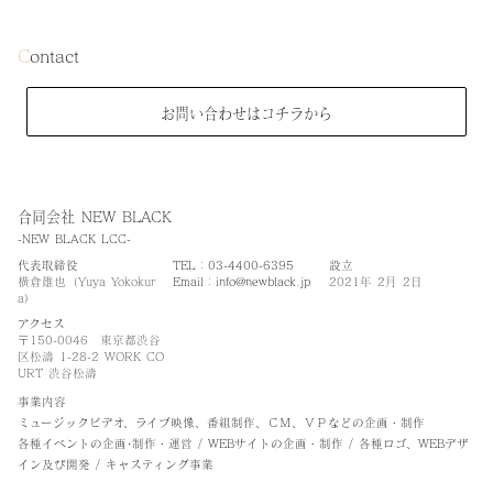
C
ontact
お問い合わせはコチラから
合同会社 NEW BLACK
-NEW BLACK LCC-
代表取締役
TEL：
03-4400-6395
設立
横倉雄也（Yuya Yokokur
Email：
info@newblack.jp
2021年 2月 2日
a）
アクセス
〒150-0046 東京都渋谷
区松濤 1-28-2 WORK CO
URT 渋谷松濤
事業内容
ミュージックビデオ、ライブ映像、番組制作、ＣＭ、ＶＰなどの企画・制作
各種イベントの企画･制作・運営 / WEBサイトの企画・制作 / 各種ロゴ、WEBデザ
イン及び開発 / キャスティング事業