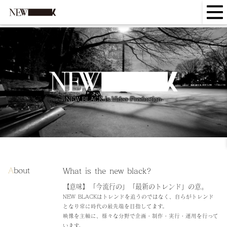
-NEW BLACK Is Video Production-
A
bout
What is the new black?
【意味】「今流行の」「最新のトレンド」の意。
NEW BLACKはトレンドを追うのではなく、自らがトレンド
となり常に時代の最先端を目指してます。
映像を主軸に、様々な分野で企画・制作・実行・運用を行って
います。