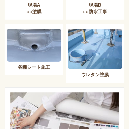
現場A
現場B
○○塗膜
○○防水工事
各種シート施工
ウレタン塗膜