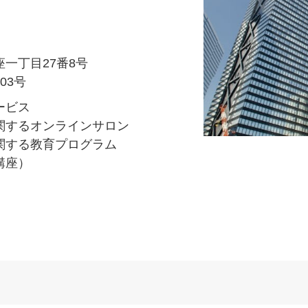
丁目27番8号
3号
ービス
るオンラインサロン
る教育プログラム
座）