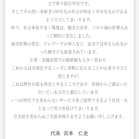
力で取り組む所存です。
そしてその想いを紡ぎ100年先の社会が明るく幸せなものである
よう尽力してまいります。
昨今、社会を取り巻く環境は、働き方改革、コロナ禍の影響もあ
って劇的に変化しました。
雇用形態の変化、テレワークの導入など、従来では考えられなか
った働き方も推進されています。
企業・求職者間での価値観も大きく変わり、
これからは多様化するニーズに柔軟に応えることが必要不可欠と
感じますが、
これは弊社が最も得意とするところであり、皆様からご満足いた
だいている点だと確信しています。
いつの時代でも変わらないサービスをご提供できるよう社員一丸
となって努力を続けてまいります。
引き続き変わらぬご支援を賜りますようお願い申し上げます。
代表 宮本 仁史