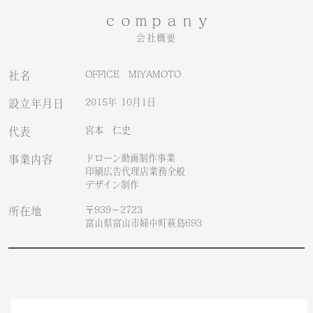
ｃｏｍｐａｎｙ
会社概要
OFFICE MIYAMOTO
社名
2015年 10月1日
設立年月日
宮本 仁史
代表
ドローン動画制作事業
事業内容
印刷広告代理店業務全般
デザイン制作
〒939－2723
所在地
富山県富山市婦中町萩島693