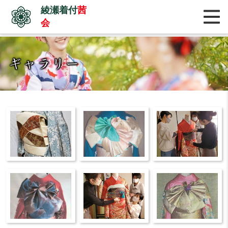
綾瀬着付
茜
会
ギャラリー